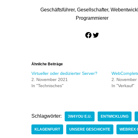
Geschäftsführer, Gesellschafter, Webentwickl
Programmierer
Ähnliche Beiträge
Virtueller oder dedizierter Server?
WebComplete 
2. November 2021
2. November
In "Technisches"
In "Verkauf"
Schlagwörter:
3W4YOU E.U.
ENTWICKLUNG
KLAGENFURT
UNSERE GESCHICHTE
WEBREX 