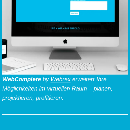
WebComplete
by
Webrex
erweitert Ihre
Möglichkeiten im virtuellen Raum – planen,
projektieren, profitieren.