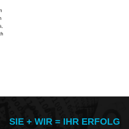
n
n
s,
ch
SIE + WIR = IHR ERFOLG