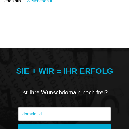
ebenfalls…
Weiterlesen »
SIE + WIR = IHR ERFOLG
Ist Ihre Wunschdomain noch frei?