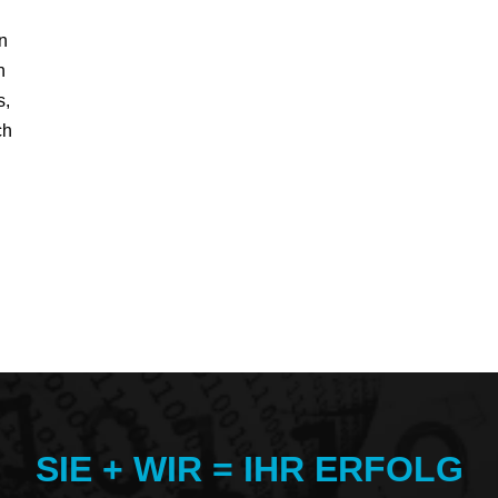
n
n
s,
ch
SIE + WIR = IHR ERFOLG